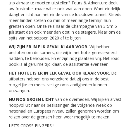
trip almaar te moeten uitstellen? Tours & Adventure deelt
uw frustratie, maar wil er ook wat aan doen. Want eindelijk
daagt er licht aan het einde van de lockdown-tunnel. Steeds
meer landen stellen op min of meer lange termijn hun
grenzen open. Onze reis naar de Champagne van 3 t/m 5
juli staat dan ook meer dan ooit in de steigers, klaar om de
spits van het seizoen 2020 af te bijten.
WIJ ZIJN ER IN ELK GEVAL KLAAR VOOR.
Wij hebben
besloten om de kamers, die wij in het hotel gereserveerd
hadden, te behouden. En er zijn nog plaatsen vrij. Het road-
book is al geruime tijd klaar, de assistentie evenzeer.
HET HOTEL IS ER IN ELK GEVAL OOK KLAAR VOOR.
De
uitbaters hebben ons verzekerd dat zij ons in de best
mogelijke en meest veilige omstandigheden kunnen
ontvangen.
NU NOG GROEN LICHT
van de overheden. Wij kijken alvast
hoopvol uit naar de beslissingen die volgende week op
nationaal en Europees niveau zullen genomen worden om
reizen over de grenzen heen weer mogelijk te maken.
LET'S CROSS FINGERS!!!