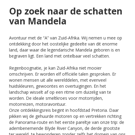
Op zoek naar de schatten
van Mandela
Avontuur met de “A” van Zuid-Afrika. Wij nemen u mee op
ontdekking door het oostelijke gedeelte van dit enorme
land, daar waar die legendarische Mandela geboren is en
begraven ligt. Een land met ontelbaar veel schatten.
Regenboognatie, je kan Zuid-Afrika niet mooier
omschrijven. Er worden elf officiële talen gesproken. Er
wonen mensen uit alle werelddelen, met evenveel
huidskleuren, gewoontes en overtuigingen. En het
landschap wisselt af op een ritme om duizelig van te
worden. De ideale smeltkroes voor motorrijden,
motorreizen, motoravontuur.
Onze ontdekkingsreis begint in hoofdstad Pretoria. Daar
pikken wij de gehuurde motoren op en vertrekken richting
de Panorama-route en het eerste pareltje van onze trip: de
adembenemende Blyde River Canyon, de derde grootste
ter wereld, te bewonderen zonder zelfs het domein van ons