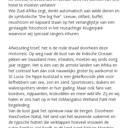
hotel te moeten verlaten!
Wie Zuid-Afrika zegt, denkt automatisch aan wilde dieren en
de symbolische “the big five”. Leeuw, olifant, buffel,
neushoorn en luipaard staan op het verlanglijstje van een
geslaagde fotoshoot in het reusachtige Krugerpark
waarvoor wij speciaal rangers inhuren.
Afwisseling troef, het is de rode draad doorheen deze
motorreis. Op weg naar de kust van de Indische Oceaan
pikken we Swaziland mee, eSwatini, moeten wij sinds vorig
jaar zeggen. Het is een van de armste landen van Afrika en
het contrast kan dan ook nauwelijks groter bij aankomst in
St-Lucia. De hippe kuststad is een geliefkoosde plek voor
liefhebbers van zee, zon en zand. Sportvissers, duikers en
walvisspotters vinden er hun gading. Maar ook fans van
koedoes, nijlpaarden, krokodillen en meer wild life. Zij en wij
halen er ons hart op in het iSiMangaliso Wetland Park met
begeleiding.
Van de kust gaat het opnieuw naar de bergen. Doorheen
KwaZoeloe-Natal, het land van het wuivende suikerriet en
de typische hutten die verklappen hoeveel vrouwen de
pater familias wel heeft. In dit land werd Nelson Mandela