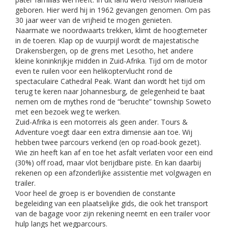
geboren. Hier werd hij in 1962 gevangen genomen. Om pas
30 jaar weer van de vrijheid te mogen genieten.
Naarmate we noordwaarts trekken, klimt de hoogtemeter
in de toeren. Klap op de vuurpijl wordt de majestatische
Drakensbergen, op de grens met Lesotho, het andere
kleine koninkrijkje midden in Zuid-Afrika. Tijd om de motor
even te ruilen voor een helikoptervlucht rond de
spectaculaire Cathedral Peak. Want dan wordt het tijd om
terug te keren naar Johannesburg, de gelegenheid te baat
nemen om de mythes rond de “beruchte” township Soweto
met een bezoek weg te werken.
Zuid-Afrika is een motorreis als geen ander. Tours &
Adventure voegt daar een extra dimensie aan toe. Wij
hebben twee parcours verkend (en op road-book gezet).
Wie zin heeft kan af en toe het asfalt verlaten voor een eind
(30%) off road, maar vlot berijdbare piste. En kan daarbij
rekenen op een afzonderlijke assistentie met volgwagen en
trailer.
Voor heel de groep is er bovendien de constante
begeleiding van een plaatselijke gids, die ook het transport
van de bagage voor zijn rekening neemt en een trailer voor
hulp langs het wegparcours.