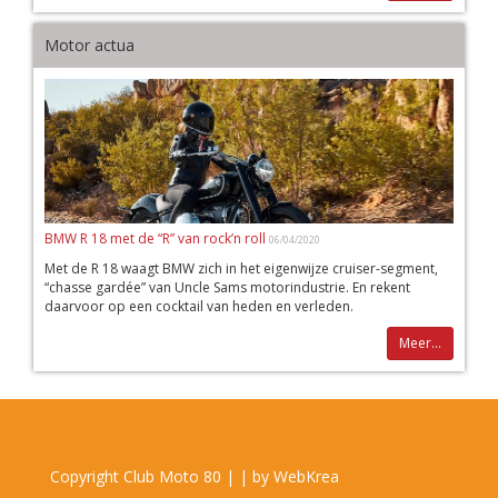
Motor actua
BMW R 18 met de “R” van rock’n roll
06/04/2020
Met de R 18 waagt BMW zich in het eigenwijze cruiser-segment,
“chasse gardée” van Uncle Sams motorindustrie. En rekent
daarvoor op een cocktail van heden en verleden.
Meer...
Copyright Club Moto 80 | | by
WebKrea